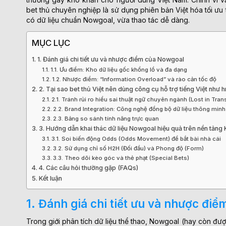
bet thủ chuyên nghiệp là sử dụng phiên bản Việt hóa tối ưu 
có dữ liệu chuẩn Nowgoal, vừa thao tác dễ dàng.
MỤC LỤC
1. Đánh giá chi tiết ưu và nhược điểm của Nowgoal
1.1. Ưu điểm: Kho dữ liệu gốc khổng lồ và đa dạng
1.2. Nhược điểm: “Information Overload” và rào cản tốc độ
2. Tại sao bet thủ Việt nên dùng công cụ hỗ trợ tiếng Việt như h
2.1. Tránh rủi ro hiểu sai thuật ngữ chuyên ngành (Lost in Tran
2.2. Brand Integration: Công nghệ đồng bộ dữ liệu thông minh
2.3. Bảng so sánh tính năng trực quan
3. Hướng dẫn khai thác dữ liệu Nowgoal hiệu quả trên nền tản
3.1. Soi biến động Odds (Odds Movement) để bắt bài nhà cái
3.2. Sử dụng chỉ số H2H (Đối đầu) và Phong độ (Form)
3.3. Theo dõi kèo góc và thẻ phạt (Special Bets)
4. Các câu hỏi thường gặp (FAQs)
Kết luận
1. Đánh giá chi tiết ưu và nhược đi
Trong giới phân tích dữ liệu thể thao, Nowgoal (hay còn đượ