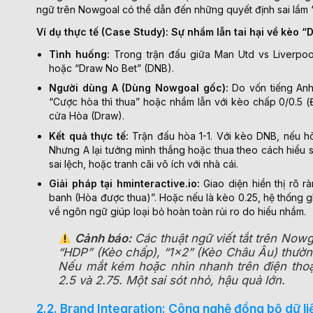
ngữ trên Nowgoal có thể dẫn đến những quyết định sai lầm “
Ví dụ thực tế (Case Study): Sự nhầm lẫn tai hại về kèo “
Tình huống:
Trong trận đấu giữa Man Utd vs Liverpool
hoặc “Draw No Bet” (DNB).
Người dùng A (Dùng Nowgoal gốc):
Do vốn tiếng Anh
“Cược hòa thì thua” hoặc nhầm lẫn với kèo chấp 0/0.5 (Đ
cửa Hòa (Draw).
Kết quả thực tế:
Trận đấu hòa 1-1. Với kèo DNB, nếu hòa
Nhưng A lại tưởng mình thắng hoặc thua theo cách hiểu s
sai lệch, hoặc tranh cãi vô ích với nhà cái.
Giải pháp tại hminteractive.io:
Giao diện hiển thị rõ r
banh (Hòa được thua)”. Hoặc nếu là kèo 0.25, hệ thống g
về ngôn ngữ giúp loại bỏ hoàn toàn rủi ro do hiểu nhầm.
Cảnh báo:
Các thuật ngữ viết tắt trên Nowg
“HDP” (Kèo chấp), “1×2” (Kèo Châu Âu) thường
Nếu mắt kém hoặc nhìn nhanh trên điện thoại
2.5 và 2.75. Một sai sót nhỏ, hậu quả lớn.
2.2. Brand Integration: Công nghệ đồng bộ dữ l