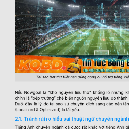
Tại sao bet thủ Việt nên dùng công cụ hỗ trợ tiếng Việ
Nếu Nowgoal là “kho nguyên liệu thô” khổng lồ nhưng khó 
chính là “bếp trưởng” chế biến nguồn nguyên liệu đó thành 
Dưới đây là lý do tại sao sự chuyển dịch sang các nền tả
(Localized & Optimized) là tất yếu.
2.1. Tránh rủi ro hiểu sai thuật ngữ chuyên ngành
Tiếng Anh chuyên ngành cá cược rất khác với tiếng Anh giao