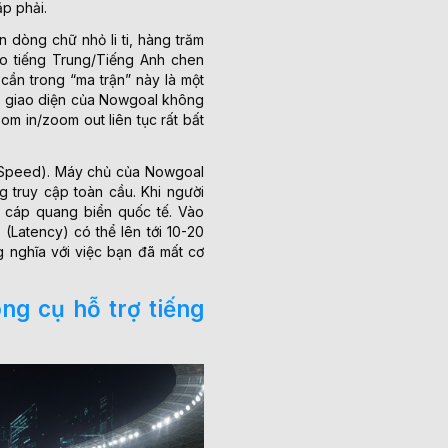
p phải.
dòng chữ nhỏ li ti, hàng trăm
o tiếng Trung/Tiếng Anh chen
 cần trong “ma trận” này là một
e), giao diện của Nowgoal không
m in/zoom out liên tục rất bất
g Speed). Máy chủ của Nowgoal
 truy cập toàn cầu. Khi người
ến cáp quang biển quốc tế. Vào
(Latency) có thể lên tới 10-20
g nghĩa với việc bạn đã mất cơ
ông cụ hỗ trợ tiếng