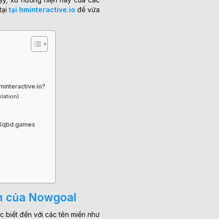
tại
tại hminteractive.io
để vừa
minteractive.io?
slation)
g Kqbd.games
ểm của Nowgoal
c biết đến với các tên miền như