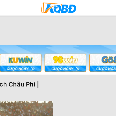
h Châu Phi |