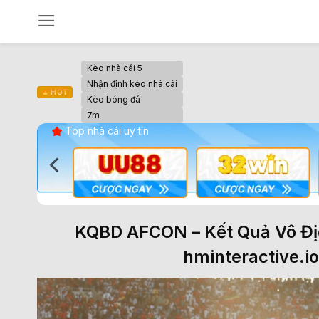
Bỏ
qua
nội
dung
Kèo nhà cái 5
Nhận định kèo nhà cái
HOT
Kèo bóng đá
7m
Top nhà cái uy tín
KQBD AFCON – Kết Quả Vô Địc
hminteractive.io