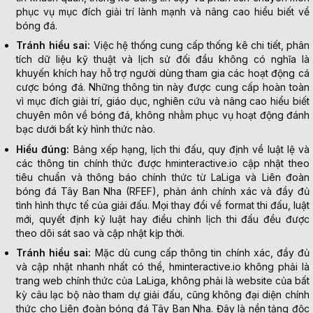
phục vụ mục đích giải trí lành mạnh và nâng cao hiểu biết về
bóng đá.
Tránh hiểu sai:
Việc hệ thống cung cấp thống kê chi tiết, phân
tích dữ liệu kỹ thuật và lịch sử đối đầu không có nghĩa là
khuyến khích hay hỗ trợ người dùng tham gia các hoạt động cá
cược bóng đá. Những thông tin này được cung cấp hoàn toàn
vì mục đích giải trí, giáo dục, nghiên cứu và nâng cao hiểu biết
chuyên môn về bóng đá, không nhằm phục vụ hoạt động đánh
bạc dưới bất kỳ hình thức nào.
Hiểu đúng:
Bảng xếp hạng, lịch thi đấu, quy định về luật lệ và
các thông tin chính thức được hminteractive.io cập nhật theo
tiêu chuẩn và thông báo chính thức từ LaLiga và Liên đoàn
bóng đá Tây Ban Nha (RFEF), phản ánh chính xác và đầy đủ
tình hình thực tế của giải đấu. Mọi thay đổi về format thi đấu, luật
mới, quyết định kỷ luật hay điều chỉnh lịch thi đấu đều được
theo dõi sát sao và cập nhật kịp thời.
Tránh hiểu sai:
Mặc dù cung cấp thông tin chính xác, đầy đủ
và cập nhật nhanh nhất có thể, hminteractive.io không phải là
trang web chính thức của LaLiga, không phải là website của bất
kỳ câu lạc bộ nào tham dự giải đấu, cũng không đại diện chính
thức cho Liên đoàn bóng đá Tây Ban Nha. Đây là nền tảng độc