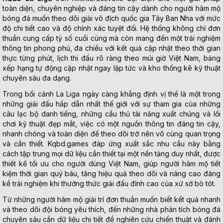
toàn diện, chuyên nghiệp và đáng tin cậy dành cho người hâm mộ
bóng đá muốn theo dõi giải vô địch quốc gia Tây Ban Nha với mức
độ chi tiết cao và độ chính xác tuyệt đối. Hệ thống không chỉ đơn
thuần cung cấp tỷ số cuối cùng mà còn mang đến một trải nghiệm
thông tin phong phú, đa chiều với kết quả cập nhật theo thời gian
thực từng phút, lịch thi đấu rõ ràng theo múi giờ Việt Nam, bảng
xếp hạng tự động cập nhật ngay lập tức và kho thống kê kỹ thuật
chuyên sâu đa dạng.
Trong bối cảnh La Liga ngày càng khẳng định vị thế là một trong
những giải đấu hấp dẫn nhất thế giới với sự tham gia của những
câu lạc bộ danh tiếng, những cầu thủ tài năng xuất chúng và lối
chơi kỹ thuật đẹp mắt, việc có một nguồn thông tin đáng tin cậy,
nhanh chóng và toàn diện để theo dõi trở nên vô cùng quan trọng
và cần thiết. Kqbd.games đáp ứng xuất sắc nhu cầu này bằng
cách tập trung mọi dữ liệu cần thiết tại một nền tảng duy nhất, được
thiết kế tối ưu cho người dùng Việt Nam, giúp người hâm mộ tiết
kiệm thời gian quý báu, tăng hiệu quả theo dõi và nâng cao đáng
kể trải nghiệm khi thưởng thức giải đấu đỉnh cao của xứ sở bò tót.
Từ những người hâm mộ giải trí đơn thuần muốn biết kết quả nhanh
và theo dõi đội bóng yêu thích, đến những nhà phân tích bóng đá
chuyên sâu cần dữ liệu chi tiết để nghiên cứu chiến thuật và đánh