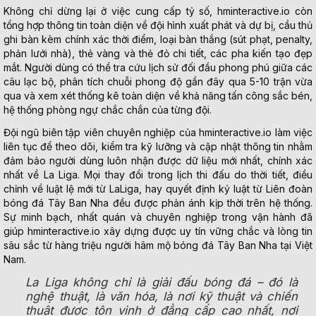
Không chỉ dừng lại ở việc cung cấp tỷ số, hminteractive.io còn
tổng hợp thông tin toàn diện về đội hình xuất phát và dự bị, cầu thủ
ghi bàn kèm chính xác thời điểm, loại bàn thắng (sút phạt, penalty,
phản lưới nhà), thẻ vàng và thẻ đỏ chi tiết, các pha kiến tạo đẹp
mắt. Người dùng có thể tra cứu lịch sử đối đầu phong phú giữa các
câu lạc bộ, phân tích chuỗi phong độ gần đây qua 5-10 trận vừa
qua và xem xét thống kê toàn diện về khả năng tấn công sắc bén,
hệ thống phòng ngự chắc chắn của từng đội.
Đội ngũ biên tập viên chuyên nghiệp của hminteractive.io làm việc
liên tục để theo dõi, kiểm tra kỹ lưỡng và cập nhật thông tin nhằm
đảm bảo người dùng luôn nhận được dữ liệu mới nhất, chính xác
nhất về La Liga. Mọi thay đổi trong lịch thi đấu do thời tiết, điều
chỉnh về luật lệ mới từ LaLiga, hay quyết định kỷ luật từ Liên đoàn
bóng đá Tây Ban Nha đều được phản ánh kịp thời trên hệ thống.
Sự minh bạch, nhất quán và chuyên nghiệp trong vận hành đã
giúp hminteractive.io xây dựng được uy tín vững chắc và lòng tin
sâu sắc từ hàng triệu người hâm mộ bóng đá Tây Ban Nha tại Việt
Nam.
La Liga không chỉ là giải đấu bóng đá – đó là
nghệ thuật, là văn hóa, là nơi kỹ thuật và chiến
thuật được tôn vinh ở đẳng cấp cao nhất, nơi