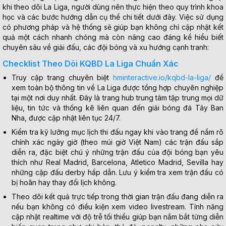
khi theo dõi La Liga, người dùng nên thực hiện theo quy trình khoa
học và các bước hướng dẫn cụ thể chi tiết dưới đây. Việc sử dụng
có phương pháp và hệ thống sẽ giúp bạn không chỉ cập nhật kết
quả một cách nhanh chóng mà còn nâng cao đáng kể hiểu biết
chuyên sâu về giải đấu, các đội bóng và xu hướng cạnh tranh:
Checklist Theo Dõi KQBD La Liga Chuẩn Xác
Truy cập trang chuyên biệt
hminteractive.io/kqbd-la-liga/
để
xem toàn bộ thông tin về La Liga được tổng hợp chuyên nghiệp
tại một nơi duy nhất. Đây là trang hub trung tâm tập trung mọi dữ
liệu, tin tức và thống kê liên quan đến giải bóng đá Tây Ban
Nha, được cập nhật liên tục 24/7.
Kiểm tra kỹ lưỡng mục lịch thi đấu ngay khi vào trang để nắm rõ
chính xác ngày giờ (theo múi giờ Việt Nam) các trận đấu sắp
diễn ra, đặc biệt chú ý những trận đấu của đội bóng bạn yêu
thích như Real Madrid, Barcelona, Atletico Madrid, Sevilla hay
những cặp đấu derby hấp dẫn. Lưu ý kiểm tra xem trận đấu có
bị hoãn hay thay đổi lịch không.
Theo dõi kết quả trực tiếp trong thời gian trận đấu đang diễn ra
nếu bạn không có điều kiện xem video livestream. Tính năng
cập nhật realtime với độ trễ tối thiểu giúp bạn nắm bắt từng diễn