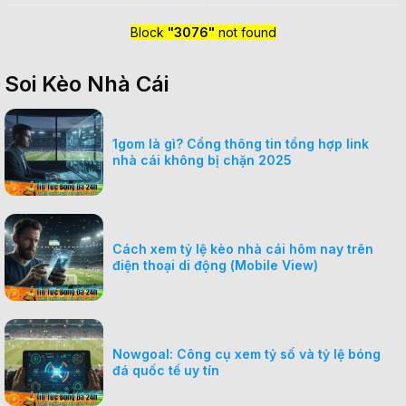
Block
"3076"
not found
Soi Kèo Nhà Cái
1gom là gì? Cổng thông tin tổng hợp link
nhà cái không bị chặn 2025
Cách xem tỷ lệ kèo nhà cái hôm nay trên
điện thoại di động (Mobile View)
Nowgoal: Công cụ xem tỷ số và tỷ lệ bóng
đá quốc tế uy tín