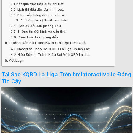
Kết quả trực tiếp siêu chi tiết:
Lịch thi đấu đầy đủ linh hoạt:
Bảng xếp hạng động realtime:
Thống kê kỹ thuật toàn diện:
Lịch sử đối đầu phong phú:
Thông tin đội hình và cầu thủ:
Phân loại theo vòng đấu:
Hướng Dẫn Sử Dụng KQBD La Liga Hiệu Quả
Checklist Theo Dõi KQBD La Liga Chuẩn Xác
Hiểu Đúng – Tránh Hiểu Sai Về KQBD La Liga
Kết Luận
Tại Sao KQBD La Liga Trên hminteractive.io Đáng
Tin Cậy