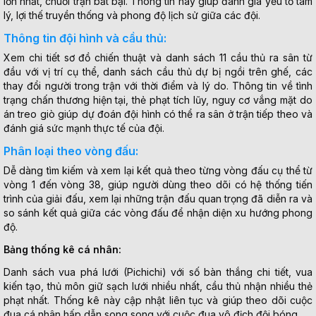
lớn nhất, chuỗi trận bất bại. Thông tin này giúp đánh giá yếu tố tâm
lý, lợi thế truyền thống và phong độ lịch sử giữa các đội.
Thông tin đội hình và cầu thủ:
Xem chi tiết sơ đồ chiến thuật và danh sách 11 cầu thủ ra sân từ
đầu với vị trí cụ thể, danh sách cầu thủ dự bị ngồi trên ghế, các
thay đổi người trong trận với thời điểm và lý do. Thông tin về tình
trạng chấn thương hiện tại, thẻ phạt tích lũy, nguy cơ vắng mặt do
án treo giò giúp dự đoán đội hình có thể ra sân ở trận tiếp theo và
đánh giá sức mạnh thực tế của đội.
Phân loại theo vòng đấu:
Dễ dàng tìm kiếm và xem lại kết quả theo từng vòng đấu cụ thể từ
vòng 1 đến vòng 38, giúp người dùng theo dõi có hệ thống tiến
trình của giải đấu, xem lại những trận đấu quan trọng đã diễn ra và
so sánh kết quả giữa các vòng đấu để nhận diện xu hướng phong
độ.
Bảng thống kê cá nhân:
Danh sách vua phá lưới (Pichichi) với số bàn thắng chi tiết, vua
kiến tạo, thủ môn giữ sạch lưới nhiều nhất, cầu thủ nhận nhiều thẻ
phạt nhất. Thống kê này cập nhật liên tục và giúp theo dõi cuộc
đua cá nhân hấp dẫn song song với cuộc đua vô địch đội bóng.