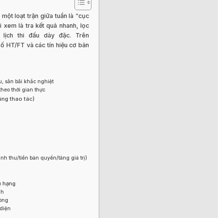
một loạt trận giữa tuần là “cục
i xem là tra kết quả nhanh, lọc
 lịch thi đấu dày đặc. Trên
số HT/FT và các tín hiệu cơ bản
, sân bãi khắc nghiệt
theo thời gian thực
ng thao tác)
oanh thu/tiền bản quyền/tăng giá trị)
ụ hạng
nh
vòng
 diện