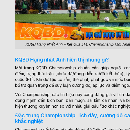
KQBD Hạng Nhất Anh – Kết Quả EFL Championship Mới Nhất,
KQBD Hạng nhất Anh hiển thị những gì?
Một trang KQBD Championship chuẩn cần giúp người xem “
điểm, trạng thái trận (chưa đá/đang diễn ra/đã kết thúc), t
cuộc (FT). Khi dữ liệu có sẵn, thẻ phạt, phạt góc và mốc bàn
bổ trợ quan trọng để suy luận cường độ, áp lực và điểm ngoặ
Với Championship, các tín hiệu này càng đáng giá vì lịch d
động mạnh đến kịch bản: bàn muộn, sai lầm cá nhân, và bi
hiện thường xuyên hơn so với nhiều giải đấu “đỡ khắc nghiệt
Đặc trưng Championship: lịch dày, cường độ cao
khắc nghiệt
Championship nổi tiếng vì nhịp độ và độ “nặng” của mùa giả