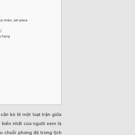
cá nhân, set-piece
)
rụ hạng
cần bỏ lỡ một loạt trận giữa
hổ biến nhất của người xem
là
ếu chuỗi phong độ trong lịch