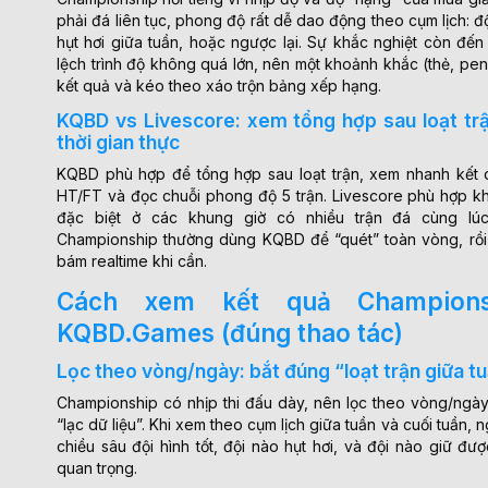
phải đá liên tục, phong độ rất dễ dao động theo cụm lịch: đ
hụt hơi giữa tuần, hoặc ngược lại. Sự khắc nghiệt còn đến 
lệch trình độ không quá lớn, nên một khoảnh khắc (thẻ, pen
kết quả và kéo theo xáo trộn bảng xếp hạng.
KQBD vs Livescore: xem tổng hợp sau loạt trậ
thời gian thực
KQBD phù hợp để tổng hợp sau loạt trận, xem nhanh kết 
HT/FT và đọc chuỗi phong độ 5 trận. Livescore phù hợp khi
đặc biệt ở các khung giờ có nhiều trận đá cùng lúc
Championship thường dùng KQBD để “quét” toàn vòng, rồi c
bám realtime khi cần.
Cách xem kết quả Champions
KQBD.Games (đúng thao tác)
Lọc theo vòng/ngày: bắt đúng “loạt trận giữa tu
Championship có nhịp thi đấu dày, nên lọc theo vòng/ngày 
“lạc dữ liệu”. Khi xem theo cụm lịch giữa tuần và cuối tuần,
chiều sâu đội hình tốt, đội nào hụt hơi, và đội nào giữ đư
quan trọng.