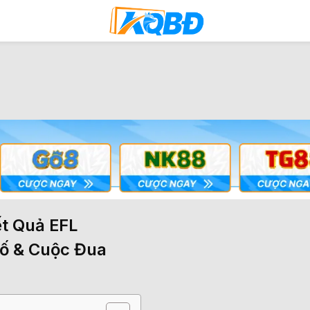
t Quả EFL
Số & Cuộc Đua