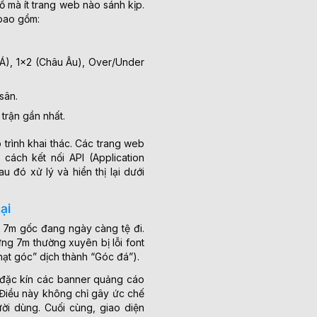
 mà ít trang web nào sánh kịp.
bao gồm:
Á), 1×2 (Châu Âu), Over/Under
sân.
trận gần nhất.
 trình khai thác. Các trang web
cách kết nối API (Application
u đó xử lý và hiển thị lại dưới
ại
n 7m gốc đang ngày càng tệ đi.
ng 7m thường xuyên bị lỗi font
hạt góc” dịch thành “Góc đá”).
 đặc kín các banner quảng cáo
 Điều này không chỉ gây ức chế
ời dùng. Cuối cùng, giao diện