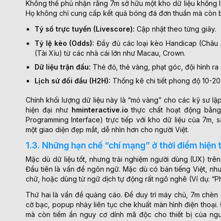
Không thể phủ nhận rằng 7m sở hữu một kho dữ liệu khổng lồ
Họ không chỉ cung cấp kết quả bóng đá đơn thuần mà còn 
Tỷ số trực tuyến (Livescore):
Cập nhật theo từng giây.
Tỷ lệ kèo (Odds):
Đầy đủ các loại kèo Handicap (Châu 
(Tài Xỉu) từ các nhà cái lớn như Macau, Crown.
Dữ liệu trận đấu:
Thẻ đỏ, thẻ vàng, phạt góc, đội hình ra 
Lịch sử đối đầu (H2H):
Thống kê chi tiết phong độ 10-20 
Chính khối lượng dữ liệu này là “mỏ vàng” cho các kỹ sư lập
hiện đại như
hminteractive.io
thực chất hoạt động bằng 
Programming Interface) trực tiếp với kho dữ liệu của 7m, sa
một giao diện đẹp mắt, dễ nhìn hơn cho người Việt.
1.3. Những hạn chế “chí mạng” ở thời điểm hiện t
Mặc dù dữ liệu tốt, nhưng trải nghiệm người dùng (UX) trê
Đầu tiên là vấn đề ngôn ngữ. Mặc dù có bản tiếng Việt, như
chữ, hoặc dùng từ ngữ dịch tự động rất ngô nghê (Ví dụ: “P
Thứ hai là vấn đề quảng cáo. Để duy trì máy chủ, 7m chèn
cờ bạc, popup nhảy liên tục che khuất màn hình điện thoại.
mà còn tiềm ẩn nguy cơ dính mã độc cho thiết bị của ngư