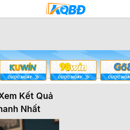
Xem Kết Quả
hanh Nhất