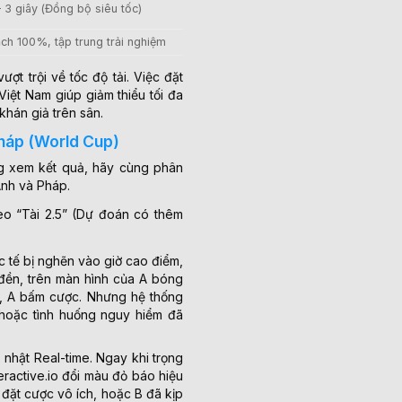
– 3 giây (Đồng bộ siêu tốc)
ch 100%, tập trung trải nghiệm
ợt trội về tốc độ tải. Việc đặt
ệt Nam giúp giảm thiểu tối đa
khán giả trên sân.
Pháp (World Cup)
g xem kết quả, hãy cùng phân
 Anh và Pháp.
èo “Tài 2.5” (Dự đoán có thêm
 tế bị nghẽn vào giờ cao điểm,
t đền, trên màn hình của A bóng
i, A bấm cược. Nhưng hệ thống
 hoặc tình huống nguy hiểm đã
nhật Real-time. Ngay khi trọng
eractive.io đổi màu đỏ báo hiệu
 đặt cược vô ích, hoặc B đã kịp