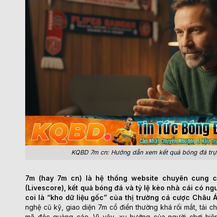
KQBD 7m cn: Hướng dẫn xem kết quả bóng đá trực
7m (hay 7m cn) là hệ thống website chuyên cung cấ
(Livescore), kết quả bóng đá và tỷ lệ kèo nhà cái có n
coi là “kho dữ liệu gốc” của thị trường cá cược Châu Á
nghệ cũ kỹ, giao diện 7m cổ điển thường khá rối mắt, tải c
mã độc quảng cáo. Vì vậy, xu hướng của người chơi hiệ