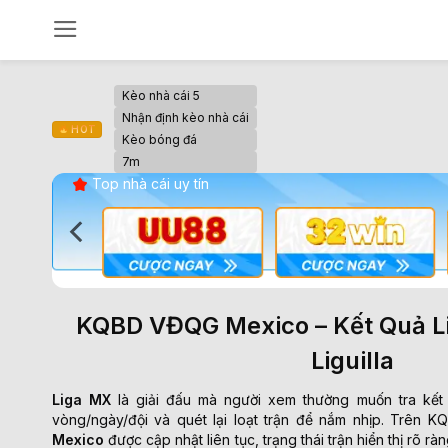
Bỏ
qua
nội
dung
Kèo nhà cái 5
Nhận định kèo nhà cái
HOT
Kèo bóng đá
7m
Top nhà cái uy tín
KQBD VĐQG Mexico – Kết Quả L
Liguilla
Liga MX
là giải đấu mà người xem thường muốn tra kết 
vòng/ngày/đội và quét lại loạt trận để nắm nhịp. Trên 
Mexico
được cập nhật liên tục, trạng thái trận hiển thị rõ r