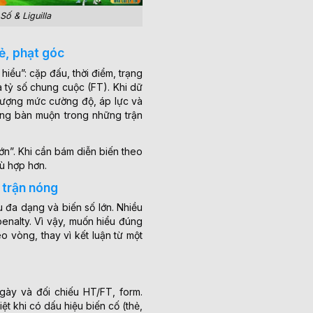
ố & Liguilla
hẻ, phạt góc
iểu”: cặp đấu, thời điểm, trạng
à tỷ số chung cuộc (FT). Khi dữ
c lượng mức cường độ, áp lực và
ớng bàn muộn trong những trận
ớn”. Khi cần bám diễn biến theo
hù hợp hơn.
 trận nóng
 đa dạng và biến số lớn. Nhiều
penalty. Vì vậy, muốn hiểu đúng
 vòng, thay vì kết luận từ một
gày và đối chiếu HT/FT, form.
ệt khi có dấu hiệu biến cố (thẻ,