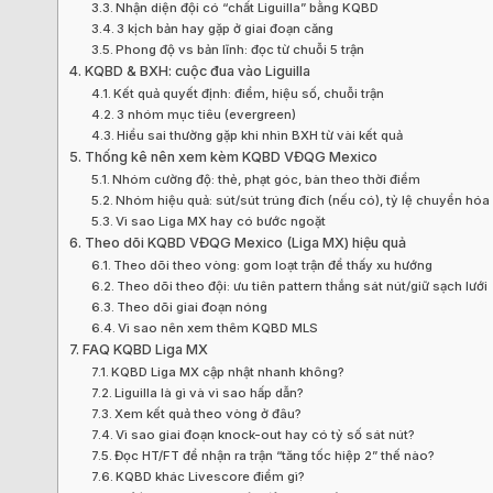
Nhận diện đội có “chất Liguilla” bằng KQBD
3 kịch bản hay gặp ở giai đoạn căng
Phong độ vs bản lĩnh: đọc từ chuỗi 5 trận
KQBD & BXH: cuộc đua vào Liguilla
Kết quả quyết định: điểm, hiệu số, chuỗi trận
3 nhóm mục tiêu (evergreen)
Hiểu sai thường gặp khi nhìn BXH từ vài kết quả
Thống kê nên xem kèm KQBD VĐQG Mexico
Nhóm cường độ: thẻ, phạt góc, bàn theo thời điểm
Nhóm hiệu quả: sút/sút trúng đích (nếu có), tỷ lệ chuyển hóa
Vì sao Liga MX hay có bước ngoặt
Theo dõi KQBD VĐQG Mexico (Liga MX) hiệu quả
Theo dõi theo vòng: gom loạt trận để thấy xu hướng
Theo dõi theo đội: ưu tiên pattern thắng sát nút/giữ sạch lưới
Theo dõi giai đoạn nóng
Vì sao nên xem thêm KQBD MLS
FAQ KQBD Liga MX
KQBD Liga MX cập nhật nhanh không?
Liguilla là gì và vì sao hấp dẫn?
Xem kết quả theo vòng ở đâu?
Vì sao giai đoạn knock-out hay có tỷ số sát nút?
Đọc HT/FT để nhận ra trận “tăng tốc hiệp 2” thế nào?
KQBD khác Livescore điểm gì?