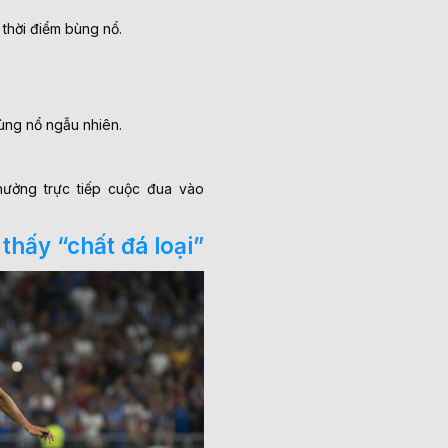
 thời điểm bùng nổ.
ùng nổ ngẫu nhiên.
hưởng trực tiếp cuộc đua vào
thấy “chất đá loại”