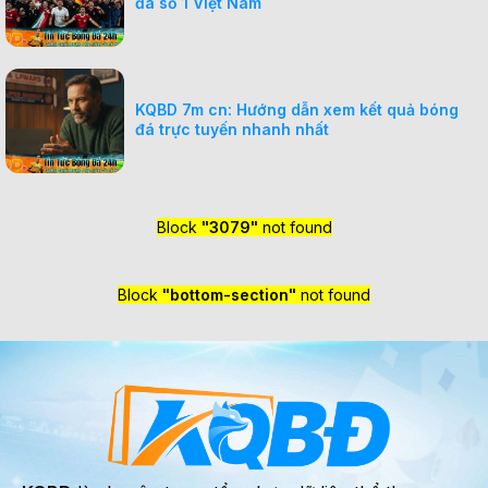
đá số 1 Việt Nam
KQBD 7m cn: Hướng dẫn xem kết quả bóng
đá trực tuyến nhanh nhất
Block
"3079"
not found
Block
"bottom-section"
not found