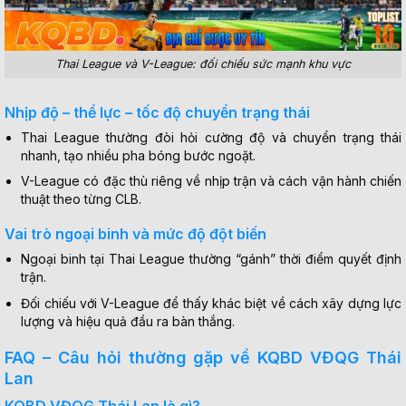
Thai League và V-League: đối chiếu sức mạnh khu vực
Nhịp độ – thể lực – tốc độ chuyển trạng thái
Thai League thường đòi hỏi cường độ và chuyển trạng thái
nhanh, tạo nhiều pha bóng bước ngoặt.
V-League có đặc thù riêng về nhịp trận và cách vận hành chiến
thuật theo từng CLB.
Vai trò ngoại binh và mức độ đột biến
Ngoại binh tại Thai League thường “gánh” thời điểm quyết định
trận.
Đối chiếu với V-League để thấy khác biệt về cách xây dựng lực
lượng và hiệu quả đầu ra bàn thắng.
FAQ – Câu hỏi thường gặp về KQBD VĐQG Thái
Lan
KQBD VĐQG Thái Lan là gì?