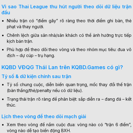
Vì sao Thai League thu hút người theo dõi dữ liệu trận
đấu
Nhiều trận có “điểm gãy” rõ ràng theo thời điểm ghi bàn, thẻ
phạt và thay người.
Chênh lệch giữa sân nhà/sân khách có thể ảnh hưởng trực tiếp
kịch bản trận.
Phù hợp để theo dõi theo vòng và theo nhóm mục tiêu: đua vô
địch – dự cúp – trụ hạng.
KQBD VĐQG Thái Lan trên KQBD.Games có gì?
Tỷ số & dữ kiện chính sau trận
Tỷ số chung cuộc, diễn biến quan trọng, mốc thay đổi thế trận
(bàn thắng/thẻ/penalty nếu có dữ liệu).
Trạng thái trận rõ ràng để phân biệt: sắp diễn ra – đang đá – kết
thúc.
Lịch theo vòng để theo dõi mạch giải
Xem theo vòng để nắm cuộc đua: vòng nào có “trận 6 điểm”,
vòng nào dễ tạo biến động BXH.