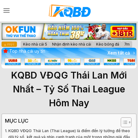
Bỏ
qua
nội
dung
Kèo nhà cái 5
Nhận định kèo nhà cái
Kèo bóng đá
7m
HOT
Top nhà cái uy tín
Xem tất cả
KQBD VĐQG Thái Lan Mới
Nhất – Tỷ Số Thai League
Hôm Nay
MỤC LỤC
KQBD VĐQG Thái Lan (Thai League) là điểm đến lý tưởng để theo
dõi tỷ số, kết quả và nhịp cạnh tranh của một trong những giải đấu