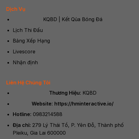
Dịch Vụ
KQBD | Kết Qủa Bóng Đá
Lịch Thi Đấu
Bảng Xếp Hạng
Livescore
Nhận định
Liên Hệ Chúng Tôi
Thương Hiệu
: KQBD
Website
:
https://hminteractive.io/
Hotline
: 0983214588
Địa chỉ:
279 Lý Thái Tổ, P. Yên Đỗ, Thành phố
Pleiku, Gia Lai 600000