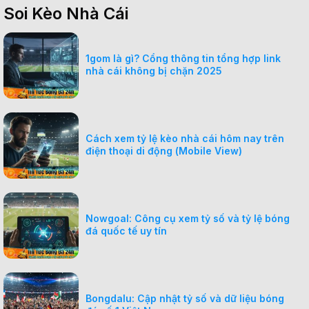
Soi Kèo Nhà Cái
1gom là gì? Cổng thông tin tổng hợp link
nhà cái không bị chặn 2025
Cách xem tỷ lệ kèo nhà cái hôm nay trên
điện thoại di động (Mobile View)
Nowgoal: Công cụ xem tỷ số và tỷ lệ bóng
đá quốc tế uy tín
Bongdalu: Cập nhật tỷ số và dữ liệu bóng