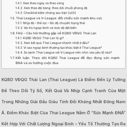
Xem theo ngày và theo vòng
Xem theo đội bóng: theo dõi chuỗi phong độ
Checklist kiểm chứng sau trận (ul/li)
Thai League và V-League: đối chiếu sức mạnh khu vực
Nhịp độ – thể lực – tốc độ chuyển trạng thái
Vai trò ngoại binh và mức độ đột biến
FAQ – Câu hỏi thường gặp về KQBD VĐQG Thái Lan
KQBD VĐQG Thái Lan là gì?
Xem kết quả Thai League nhanh nhất ở đâu?
Vì sao ngoại binh thường tạo khác biệt ở Thai League?
So sánh Thai League với V-League nên nhìn vào yếu tố nào?
Kết luận: Theo dõi KQBD Thai League để đọc đúng sức mạnh
ĐNÁ và xu hướng cuộc đua
KQBD VĐQG Thái Lan
(Thai League) Là Điểm Đến Lý Tưởng
Để Theo Dõi Tỷ Số, Kết Quả Và Nhịp Cạnh Tranh Của Một
Trong Những Giải Đấu Giàu Tính Đối Kháng Nhất Đông Nam
Á. Điểm Khác Biệt Của Thai League Nằm Ở “sức Mạnh ĐNÁ”
Kết Hợp Với Chất Lượng Ngoại Binh – Yếu Tố Thường Tạo Ra