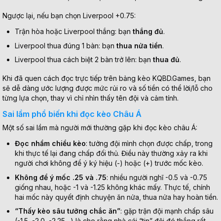
Ngược lại, nếu bạn chọn Liverpool +0.75:
Trận hòa hoặc Liverpool thắng: bạn
thắng đủ
.
Liverpool thua đúng 1 bàn: bạn
thua nửa tiền
.
Liverpool thua cách biệt 2 bàn trở lên: bạn
thua đủ
.
Khi đã quen cách đọc trực tiếp trên bảng kèo KQBD.Games, bạn
sẽ dễ dàng ước lượng được mức rủi ro và số tiền có thể lời/lỗ cho
từng lựa chọn, thay vì chỉ nhìn thấy tên đội và cảm tính.
Sai lầm phổ biến khi đọc kèo Châu Á
Một số sai lầm mà người mới thường gặp khi đọc kèo châu Á:
Đọc nhầm chiều kèo
: tưởng đội mình chọn được chấp, trong
khi thực tế lại đang chấp đối thủ. Điều này thường xảy ra khi
người chơi không để ý ký hiệu (-) hoặc (+) trước mốc kèo.
Không để ý mốc .25 và .75
: nhiều người nghĩ -0.5 và -0.75
giống nhau, hoặc -1 và -1.25 không khác mấy. Thực tế, chính
hai mốc này quyết định chuyện ăn nửa, thua nửa hay hoàn tiền.
“Thấy kèo sâu tưởng chắc ăn”
: gặp trận đội mạnh chấp sâu
(-1.5, -2.0, -2.25…) là cho rằng nhà cái “tin” đội đó thắng rất