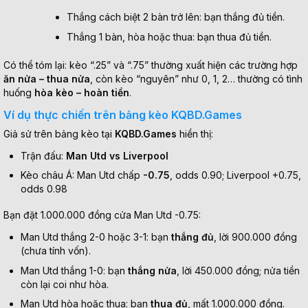
Thắng cách biệt 2 bàn trở lên: bạn thắng đủ tiền.
Thắng 1 bàn, hòa hoặc thua: bạn thua đủ tiền.
Có thể tóm lại: kèo “.25” và “.75” thường xuất hiện các trường hợp
ăn nửa – thua nửa
, còn kèo “nguyên” như 0, 1, 2… thường có tình
huống
hòa kèo – hoàn tiền
.
Ví dụ thực chiến trên bảng kèo KQBD.Games
Giả sử trên bảng kèo tại
KQBD.Games
hiển thị:
Trận đấu:
Man Utd vs Liverpool
Kèo châu Á: Man Utd chấp
-0.75
, odds 0.90; Liverpool +0.75,
odds 0.98
Bạn đặt 1.000.000 đồng cửa Man Utd -0.75:
Man Utd thắng 2-0 hoặc 3-1: bạn
thắng đủ
, lời 900.000 đồng
(chưa tính vốn).
Man Utd thắng 1-0: bạn
thắng nửa
, lời 450.000 đồng; nửa tiền
còn lại coi như hòa.
Man Utd hòa hoặc thua: bạn
thua đủ
, mất 1.000.000 đồng.