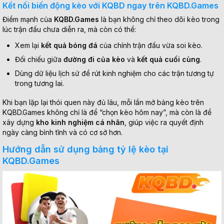
Kết nối biến động kèo với KQBD ngay trên KQBD.Games
Điểm mạnh của
KQBD.Games
là bạn không chỉ theo dõi kèo trong
lúc trận đấu chưa diễn ra, mà còn có thể:
Xem lại
kết quả bóng đá
của chính trận đấu vừa soi kèo.
Đối chiếu giữa
đường đi của kèo
và
kết quả cuối cùng
.
Dùng dữ liệu lịch sử để rút kinh nghiệm cho các trận tương tự
trong tương lai.
Khi bạn lặp lại thói quen này đủ lâu, mỗi lần mở bảng kèo trên
KQBD.Games không chỉ là để “chọn kèo hôm nay”, mà còn là để
xây dựng
kho kinh nghiệm cá nhân
, giúp việc ra quyết định
ngày càng bình tĩnh và có cơ sở hơn.
Hướng dẫn sử dụng bảng tỷ lệ kèo tại
KQBD.Games