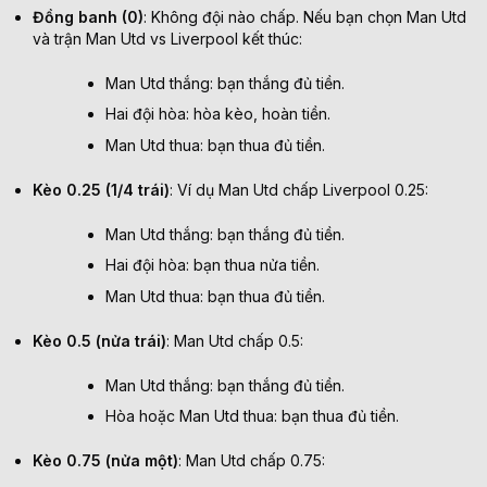
Đồng banh (0)
: Không đội nào chấp. Nếu bạn chọn Man Utd
và trận Man Utd vs Liverpool kết thúc:
Man Utd thắng: bạn thắng đủ tiền.
Hai đội hòa: hòa kèo, hoàn tiền.
Man Utd thua: bạn thua đủ tiền.
Kèo 0.25 (1/4 trái)
: Ví dụ Man Utd chấp Liverpool 0.25:
Man Utd thắng: bạn thắng đủ tiền.
Hai đội hòa: bạn thua nửa tiền.
Man Utd thua: bạn thua đủ tiền.
Kèo 0.5 (nửa trái)
: Man Utd chấp 0.5:
Man Utd thắng: bạn thắng đủ tiền.
Hòa hoặc Man Utd thua: bạn thua đủ tiền.
Kèo 0.75 (nửa một)
: Man Utd chấp 0.75: