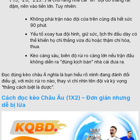
đậm, nên vào tiền lớn. Tuy nhiên:
Không phải trận nào đội cửa trên cũng đá hết sức
90 phút.
Yếu tố xoay tua đội hình, giữ sức, lịch thi đấu dày có
thể khiến họ chỉ thắng vừa đủ hoặc thậm chí hòa,
thua.
Kèo càng sâu, biên độ rủi ro càng lớn nếu trận đấu
không diễn ra “đúng kịch bản” nhà cái đưa ra.
Đọc đúng kèo châu Á nghĩa là bạn hiểu rõ mình đang đánh đổi
điều gì, với mức rủi ro nào, thay vì chỉ nhìn tên đội và kỳ vọng
“thắng cách biệt là được”.
Cách đọc kèo Châu Âu (1X2) – Đơn giản nhưng
dễ bị lừa