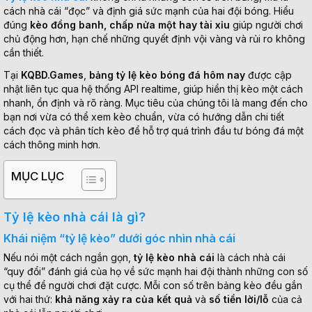
cách nhà cái “đọc” và định giá sức mạnh của hai đội bóng. Hiểu
đúng
kèo đồng banh, chấp nửa một hay tài xỉu
giúp người chơi
chủ động hơn, hạn chế những quyết định vội vàng và rủi ro không
cần thiết.
Tại
KQBD.Games
,
bảng tỷ lệ kèo bóng đá hôm nay
được cập
nhật liên tục qua hệ thống API realtime, giúp hiển thị kèo một cách
nhanh, ổn định và rõ ràng. Mục tiêu của chúng tôi là mang đến cho
bạn nơi vừa có thể xem kèo chuẩn, vừa có hướng dẫn chi tiết
cách đọc và phân tích kèo để hỗ trợ quá trình đầu tư bóng đá một
cách thông minh hơn.
MỤC LỤC
Tỷ lệ kèo nhà cái là gì?
Khái niệm “tỷ lệ kèo” dưới góc nhìn nhà cái
Nếu nói một cách ngắn gọn,
tỷ lệ kèo nhà cái
là cách nhà cái
“quy đổi” đánh giá của họ về sức mạnh hai đội thành những con số
cụ thể để người chơi đặt cược. Mỗi con số trên bảng kèo đều gắn
với hai thứ:
khả năng xảy ra của kết quả
và
số tiền lời/lỗ
của cả