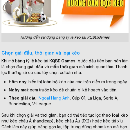
Hướng dẫn sử dụng bảng tỷ lệ kèo tại KQBD.Games
Chọn giải đấu, thời gian và loại kèo
Khi mở bảng tỷ lệ kèo tại
KQBD.Games
, bước đầu tiên bạn nên làm
là chọn đúng
giải đấu
và
mốc thời gian
mà mình quan tâm. Thanh
lọc thường sẽ có các tùy chọn cơ bản như:
Hôm nay
: hiển thị toàn bộ kèo của các trận diễn ra trong ngày.
Ngày mai
: xem trước kèo để chuẩn bị kế hoạch vào tiền.
Theo giải đấu
:
Ngoại Hạng Anh
, Cúp C1, La Liga, Serie A,
Bundesliga, V-League…
Sau khi chọn giải và thời gian, bạn có thể tiếp tục lọc theo
loại kèo
như kèo châu Á (handicap), kèo châu Âu (1X2) hoặc kèo tài xỉu.
Cách làm này giúp bảng gọn lại, tập trung đúng nhóm kèo mà bạn