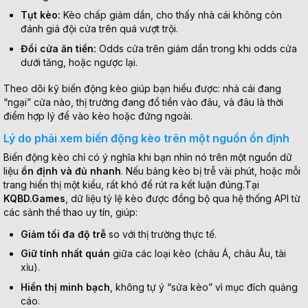
Tụt kèo:
Kèo chấp giảm dần, cho thấy nhà cái không còn
đánh giá đội cửa trên quá vượt trội.
Đổi cửa ăn tiền:
Odds cửa trên giảm dần trong khi odds cửa
dưới tăng, hoặc ngược lại.
Theo dõi kỹ biến động kèo giúp bạn hiểu được: nhà cái đang
“ngại” cửa nào, thị trường đang đổ tiền vào đâu, và đâu là thời
điểm hợp lý để vào kèo hoặc đứng ngoài.
Lý do phải xem biến động kèo trên một nguồn ổn định
Biến động kèo chỉ có ý nghĩa khi bạn nhìn nó trên một nguồn dữ
liệu
ổn định và đủ nhanh
. Nếu bảng kèo bị trễ vài phút, hoặc mỗi
trang hiển thị một kiểu, rất khó để rút ra kết luận đúng.Tại
KQBD.Games
, dữ liệu tỷ lệ kèo được đồng bộ qua hệ thống API từ
các sảnh thể thao uy tín, giúp:
Giảm tối đa độ trễ
so với thị trường thực tế.
Giữ tính nhất quán
giữa các loại kèo (châu Á, châu Âu, tài
xỉu).
Hiển thị minh bạch
, không tự ý “sửa kèo” vì mục đích quảng
cáo.