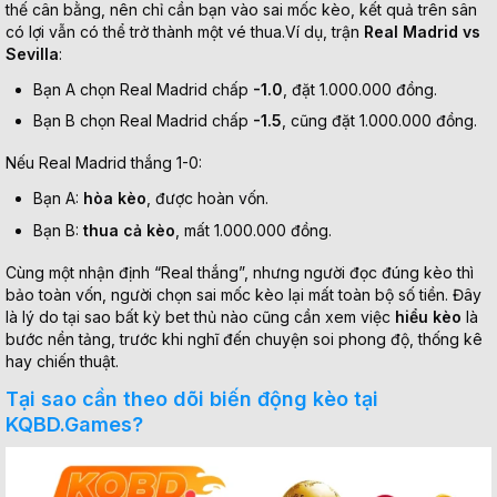
thế cân bằng, nên chỉ cần bạn vào sai mốc kèo, kết quả trên sân
có lợi vẫn có thể trở thành một vé thua.Ví dụ, trận
Real Madrid vs
Sevilla
:
Bạn A chọn Real Madrid chấp
-1.0
, đặt 1.000.000 đồng.
Bạn B chọn Real Madrid chấp
-1.5
, cũng đặt 1.000.000 đồng.
Nếu Real Madrid thắng 1-0:
Bạn A:
hòa kèo
, được hoàn vốn.
Bạn B:
thua cả kèo
, mất 1.000.000 đồng.
Cùng một nhận định “Real thắng”, nhưng người đọc đúng kèo thì
bảo toàn vốn, người chọn sai mốc kèo lại mất toàn bộ số tiền. Đây
là lý do tại sao bất kỳ bet thủ nào cũng cần xem việc
hiểu kèo
là
bước nền tảng, trước khi nghĩ đến chuyện soi phong độ, thống kê
hay chiến thuật.
Tại sao cần theo dõi biến động kèo tại
KQBD.Games?