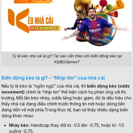
Tỷ lệ kèo nhà cái là gì? Tại sao cần theo dõi biến động kèo tại
KQBD.Games?
Biến động kèo là gì? – “Nhịp tim” của nhà cái
Nếu tỷ lệ kèo là “ngôn ngữ” của nhà cái, thì
biến động kèo (odds
movement)
chính là “nhịp tim” thể hiện cách họ phản ứng với thị
trường. Mỗi lần kèo nhảy, odds tăng hoặc giảm, đó là dấu hiệu cho
thấy nhà cái đang điều chỉnh trước thông tin mới hoặc dòng tiền
đang dồn về một phía.Trong thực tế, bạn sẽ thấy nhiều dạng biến
động khác nhau:
Nhảy kèo:
Handicap thay đổi từ -0.5 lên -0.75, hoặc từ -1.0
xuống -0.75.