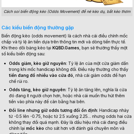
Cách soi biến động kèo (Odds Movement) để né kèo dụ, bắt kèo thơm
Các kiểu biến động thường gặp
Biến động kèo (odds movement) là cách nhà cái điều chỉnh mốc
chấp và tỷ lệ ăn tiền dựa trên thông tin mới và dòng tiền thực tế.
Khi theo dõi bảng kèo tại
KQBD.Games
, bạn sẽ thường thấy một
số kiểu biến động sau:
Odds giảm, kèo giữ nguyên
: Tỷ lệ ăn của một cửa giảm dần
trong khi mốc handicap không đổi. Điều này thường cho thấy
tiền đang đổ nhiều vào cửa đó
, nhà cái giảm odds để hạn
chế rủi ro.
Odds tăng, kèo giữ nguyên
: Tỷ lệ ăn tăng lên, nghĩa là cửa
đó đang ít người chọn hơn, hoặc nhà cái muốn thu hút thêm
tiền vào phía này để cân bằng hai bên.
Đổi line nhưng giữ odds tương đối ổn định
: Handicap nhảy
từ -0.5 lên -0.75, hoặc từ 2.5 xuống 2.25… nhưng odds hai cửa
không thay đổi quá mạnh. Đây là dấu hiệu nhà cái đang điều
chỉnh lại
mốc kèo
cho sát hơn với đánh giá chuyên môn và