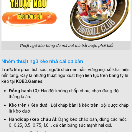
Thuật ngữ kèo bóng đá mà bet thủ bắt buộc phải biết
Nhóm thuật ngữ kèo nhà cái cơ bản
Trước khi phân tích sâu, người chơi nên nắm vững một số khái niệm
nền tảng. Đây là những thuật ngữ xuất hiện liên tục trên bảng tỷ lệ
kèo tại
KQBD.Games
:
Đồng banh (0)
: Hai đội không chấp nhau, chọn đúng đội
thắng là ăn.
Kèo trên / Kèo dưới
: Đội chấp bàn là kèo trên, đội được chấp
là kèo dưới.
Handicap (kèo châu Á)
: Dạng kèo chấp bàn, dùng các mốc
0, 0.25, 0.5, 0.75, 1.0… để cân bằng sức mạnh hai đội.