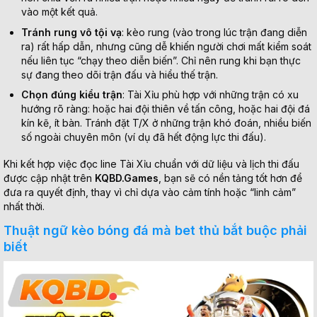
vào một kết quả.
Tránh rung vô tội vạ
: kèo rung (vào trong lúc trận đang diễn
ra) rất hấp dẫn, nhưng cũng dễ khiến người chơi mất kiểm soát
nếu liên tục “chạy theo diễn biến”. Chỉ nên rung khi bạn thực
sự đang theo dõi trận đấu và hiểu thế trận.
Chọn đúng kiểu trận
: Tài Xỉu phù hợp với những trận có xu
hướng rõ ràng: hoặc hai đội thiên về tấn công, hoặc hai đội đá
kín kẽ, ít bàn. Tránh đặt T/X ở những trận khó đoán, nhiều biến
số ngoài chuyên môn (ví dụ đã hết động lực thi đấu).
Khi kết hợp việc đọc line Tài Xỉu chuẩn với dữ liệu và lịch thi đấu
được cập nhật trên
KQBD.Games
, bạn sẽ có nền tảng tốt hơn để
đưa ra quyết định, thay vì chỉ dựa vào cảm tính hoặc “linh cảm”
nhất thời.
Thuật ngữ kèo bóng đá mà bet thủ bắt buộc phải
biết