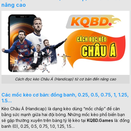
nâng cao
Cách đọc kèo Châu Á (Handicap) từ cơ bản đến nâng cao
Các mốc kèo cơ bản: đồng banh, 0.25, 0.5, 0.75, 1, 1.25,
1.5…
Kèo Châu Á (Handicap) là dạng kèo dùng “mốc chấp” để cân
bằng sức mạnh giữa hai đội bóng. Những mốc kèo phổ biến bạn
sẽ gặp thường xuyên trên bảng tỷ lệ kèo tại
KQBD.Games
là: đồng
banh (0), 0.25, 0.5, 0.75, 1.0, 1.25, 1.5…